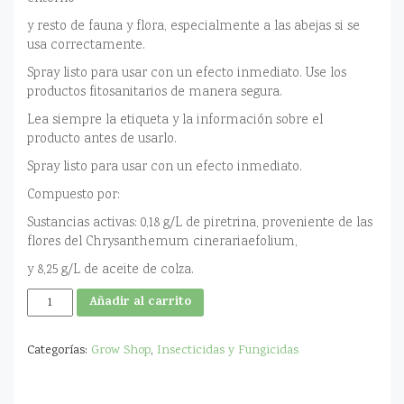
y resto de fauna y flora, especialmente a las abejas si se
usa correctamente.
Spray listo para usar con un efecto inmediato. Use los
productos fitosanitarios de manera segura.
Lea siempre la etiqueta y la información sobre el
producto antes de usarlo.
Spray listo para usar con un efecto inmediato.
Compuesto por:
Sustancias activas: 0,18 g/L de piretrina, proveniente de las
flores del Chrysanthemum cinerariaefolium,
y 8,25 g/L de aceite de colza.
Insecticida
Añadir al carrito
Acaricida
Spruzit
RTU
Categorías:
Grow Shop
,
Insecticidas y Fungicidas
500ml
cantidad