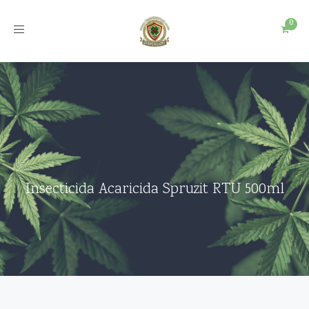
Toggle
navigation
Insecticida Acaricida Spruzit RTU 500ml